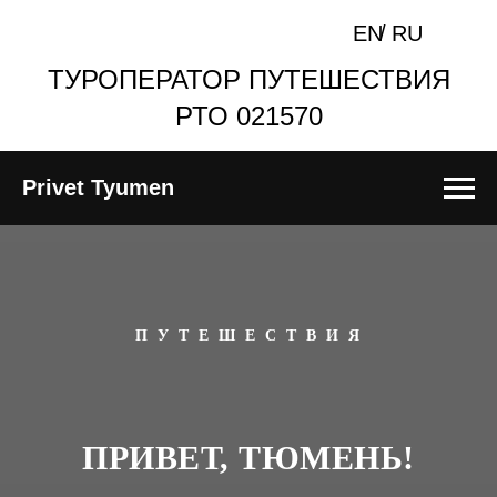
EN
/
RU
ТУРОПЕРАТОР ПУТЕШЕСТВИЯ
РТО 021570
Privet Tyumen
П У Т Е Ш Е С Т В И Я
ПРИВЕТ, ТЮМЕНЬ!