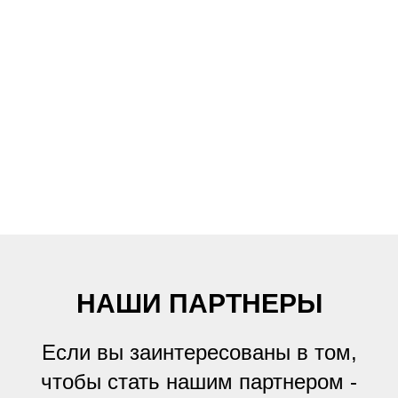
МЕД.ТУРИЗМ/
САНАТОРИИ
Земли Тюменской
области необычайно
богаты лечебными
грязями и
минеральными
источниками
НАШИ ПАРТНЕРЫ
Если вы заинтересованы в том,
чтобы стать нашим партнером -